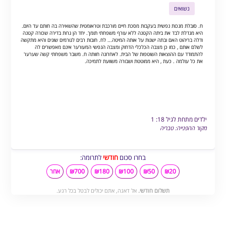
נשואים
ח. סובלת מנכות נפשית בעקבות מסכת חיים מורכבת וטראומטית שהשאירה בה חותם עד היום.
היא מגדלת לבד את ביתה הקטנה ללא עורף משפחתי תומך. יחד הן גרות בדירה שכורה קטנה
ודלה בריהוט האם ובתה ישנות על אותה המיטה... לח. חובות רבים לגורמים שונים והיא מתקשה
לשלם אותם , כמו כן מצבה הכלכלי הדחוק ומצבה הנפשי המעורער אינם מאפשרים לה
להתמודד עם ההוצאות השוטפות של הבית. לאחרונה חוותה ח. משבר משפחתי קשה שערער
את כל עולמה . כעת , היא ממוטטת ושבורה משוועת לתמיכה.
ילדים מתחת לגיל 18: 1
מקור ההפנייה: טבריה
בחרו סכום
חודשי
לתרומה:
₪20
₪50
₪100
₪180
₪700
אחר
תשלום חודשי.
אל דאגה, אתם יכולים לבטל בכל רגע.