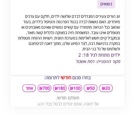
נשואים
זוג הורים צעירים המגדלים לבדם שלושה ילדים, חלקם עם צרכים
מיוחדים. האם נושאת לבדה בנטל הפרנסה והטיפול בילדים, בעוד
שהאב ככל הנראה מתמודד עם קשיים נפשיים שאינם מאובחנים או
מטופלים ואינו עובד. המשפחה חיה במצוקה כלכלית קשה מאוד,
ובמקביל קיים חשש לאלימות במערכת הזוגית. רשויות הרווחה מטפלות
במקרה ברגישות רבה, לצד הסיוע שלנו, מתוך דאגה לביטחונם
ולשלומם של כל בני הבית.
ילדים מתחת לגיל 18: 2
מקור ההפנייה: רמת אשכול
בחרו סכום
חודשי
לתרומה:
₪20
₪50
₪100
₪180
₪700
אחר
תשלום חודשי.
אל דאגה, אתם יכולים לבטל בכל רגע.