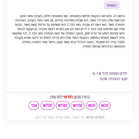
נשואים
גרושה+2. התגרשה בעקבות אלימות במשפחה. אם המשפחה חלתה בקורנה ומאז המצב
הבריאותי שלה התדרדר מאוד. היא סובלת מאלרגיה מילדות, אך מאז החולי בקורנה, האלרגיה
החמירה מאוד. מאז האם לא עובדת. מאז ה7.10 היא משתפת על חרדות קשות מאוד. הבנות
שלה ישנו חודשיים אצל הדוד כי לו יש ממד והן אינן הסכימו לצאת מהבית. הן זקוקות לטיפול
רגשי ומחכות לסיוע של מרכז חוסן. בנוסף, המחלה של האם הוחמרה מאז ה7.10, דבר שמקשה
עליה לעשות פעולות בסיסיות. בעקבות החולי שלה היא צריכה לשלם על זריקה שהיא מקבלת
1000 ש״ח- לא מסובסד. המצב הכלכלי בבית מאוד קשה, בייחוד אחרי החמרה במחלה
וההוצאות הכלכליות שנלוות למחלה.
ילדים מתחת לגיל 18: 6
מקור ההפנייה: אלעד
בחרו סכום
חודשי
לתרומה:
₪20
₪50
₪100
₪180
₪700
אחר
תשלום חודשי.
אל דאגה, אתם יכולים לבטל בכל רגע.