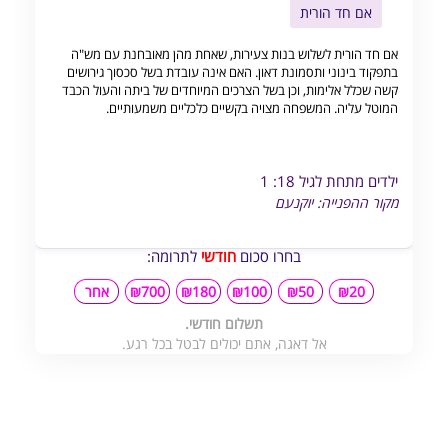
אם חד הורית
אם חד הורית לשלוש בנות צעירות, שאחת מהן מאובחנת עם מש"ה
בתפקוד בינוני ותסמונת דאון. האם אינה עובדת בשל סכסוך גירושים
קשה שכלל אלימות, וכן בשל הצרכים המיוחדים של ביתה והעול הכבד
המוטל עליה. המשפחה מצויה בקשיים כלכליים משמעותיים.
ילדים מתחת לגיל 18: 1
מקור ההפנייה: יוקנעם
בחרו סכום
חודשי
לתרומה:
₪20
₪50
₪100
₪180
₪700
אחר
תשלום חודשי.
אל דאגה, אתם יכולים לבטל בכל רגע.