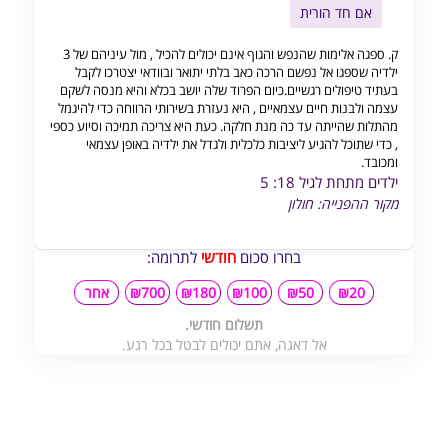
אם חד הורית
ק. ספגה אלימות שהנפש והגוף אינם יכולים להכיל , מול עיניהם של 3
ילדיה שספגו אל נפשם הרכה כאב בלתי יתואר ובוודאי יצטרכו לקבל
בעתיד טיפולים רגשיים.כיום הפרוד שלה יושב בכלא והיא מנסה לשקם
עצמה ולבנות חיים עצמאיים , היא נעזרת בשירותי הרווחה כדי להיגמל
מהתלות שהייתה עד כה מנת חלקה. כעת היא צריכה תמיכה וסיוע כספי
, כדי שתוכל להגיע ליציבות כלכלית ולגדל את ילדיה באופן עצמאי
ומכובד.
ילדים מתחת לגיל 18: 5
מקור ההפנייה: חולון
בחרו סכום
חודשי
לתרומה:
₪20
₪50
₪100
₪180
₪700
אחר
תשלום חודשי.
אל דאגה, אתם יכולים לבטל בכל רגע.