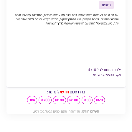
גרושים
אם חד הורית לארבעה ילדים קטנים, בהם ילדה עם צרכים מיוחדים, מתמודדת עם עוני, חובות
ומחסור מתמשך. למרות הקשיים, היא בתהליך שיקום, לומדת מקצוע ומנסה לבנות עתיד טוב
יותר. סיוע במזון יכול להוות עבורה שינוי משמעותי בדרך לעצמאות.
ילדים מתחת לגיל 18: 4
מקור ההפנייה: נתיבות
בחרו סכום
חודשי
לתרומה:
₪20
₪50
₪100
₪180
₪700
אחר
תשלום חודשי.
אל דאגה, אתם יכולים לבטל בכל רגע.