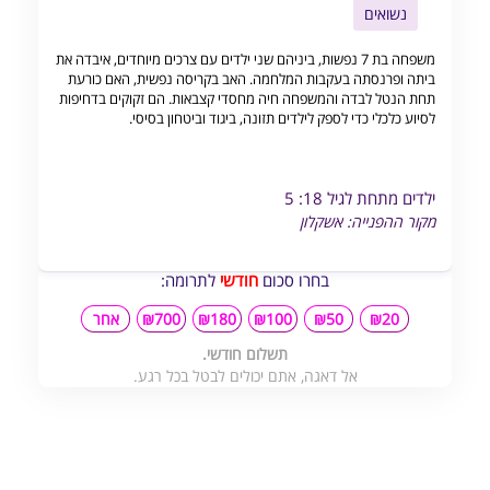
נשואים
משפחה בת 7 נפשות, ביניהם שני ילדים עם צרכים מיוחדים, איבדה את
ביתה ופרנסתה בעקבות המלחמה. האב בקריסה נפשית, האם כורעת
תחת הנטל לבדה והמשפחה חיה מחסדי קצבאות. הם זקוקים בדחיפות
לסיוע כלכלי כדי לספק לילדים תזונה, ביגוד וביטחון בסיסי.
ילדים מתחת לגיל 18: 5
מקור ההפנייה: אשקלון
בחרו סכום
חודשי
לתרומה:
₪20
₪50
₪100
₪180
₪700
אחר
תשלום חודשי.
אל דאגה, אתם יכולים לבטל בכל רגע.