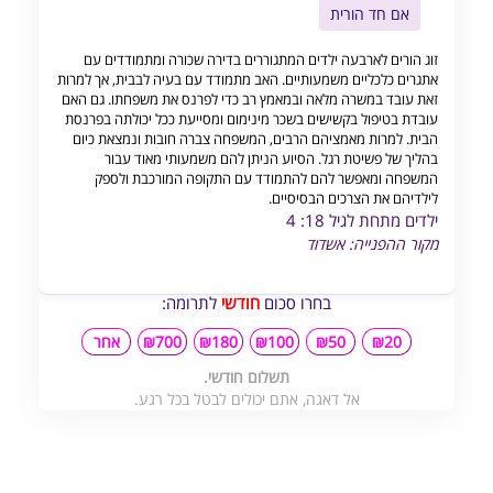
אם חד הורית
זוג הורים לארבעה ילדים המתגוררים בדירה שכורה ומתמודדים עם
אתגרים כלכליים משמעותיים. האב מתמודד עם בעיה לבבית, אך למרות
זאת עובד במשרה מלאה ובמאמץ רב כדי לפרנס את משפחתו. גם האם
עובדת בטיפול בקשישים בשכר מינימום ומסייעת ככל יכולתה בפרנסת
הבית. למרות מאמציהם הרבים, המשפחה צברה חובות ונמצאת כיום
בהליך של פשיטת רגל. הסיוע הניתן להם משמעותי מאוד עבור
המשפחה ומאפשר להם להתמודד עם התקופה המורכבת ולספק
לילדיהם את הצרכים הבסיסיים.
ילדים מתחת לגיל 18: 4
מקור ההפנייה: אשדוד
בחרו סכום
חודשי
לתרומה:
₪20
₪50
₪100
₪180
₪700
אחר
תשלום חודשי.
אל דאגה, אתם יכולים לבטל בכל רגע.