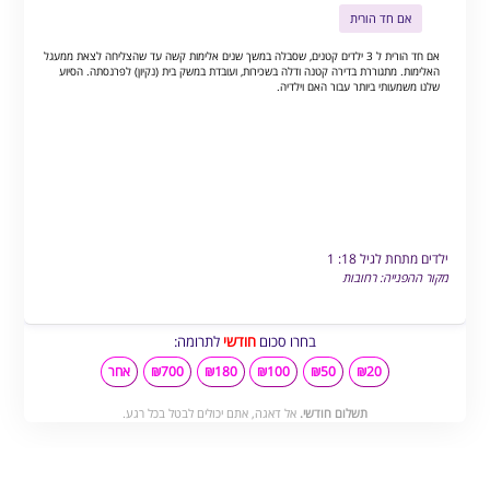
אם חד הורית
אם חד הורית ל 3 ילדים קטנים, שסבלה במשך שנים אלימות קשה עד שהצליחה לצאת ממעגל
האלימות. מתגוררת בדירה קטנה ודלה בשכירות, ועובדת במשק בית (נקיון) לפרנסתה. הסיוע
שלנו משמעותי ביותר עבור האם וילדיה.
ילדים מתחת לגיל 18: 1
מקור ההפנייה: רחובות
בחרו סכום
חודשי
לתרומה:
₪20
₪50
₪100
₪180
₪700
אחר
תשלום חודשי.
אל דאגה, אתם יכולים לבטל בכל רגע.